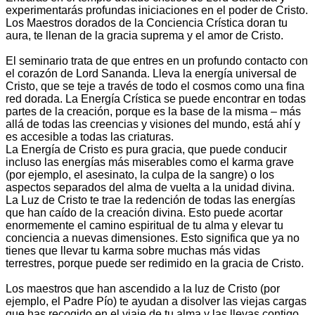
experimentarás profundas iniciaciones en el poder de Cristo.
Los Maestros dorados de la Conciencia Crística doran tu
aura, te llenan de la gracia suprema y el amor de Cristo.
El seminario trata de que entres en un profundo contacto con
el corazón de Lord Sananda. Lleva la energía universal de
Cristo, que se teje a través de todo el cosmos como una fina
red dorada. La Energía Crística se puede encontrar en todas
partes de la creación, porque es la base de la misma – más
allá de todas las creencias y visiones del mundo, está ahí y
es accesible a todas las criaturas.
La Energía de Cristo es pura gracia, que puede conducir
incluso las energías más miserables como el karma grave
(por ejemplo, el asesinato, la culpa de la sangre) o los
aspectos separados del alma de vuelta a la unidad divina.
La Luz de Cristo te trae la redención de todas las energías
que han caído de la creación divina. Esto puede acortar
enormemente el camino espiritual de tu alma y elevar tu
conciencia a nuevas dimensiones. Esto significa que ya no
tienes que llevar tu karma sobre muchas más vidas
terrestres, porque puede ser redimido en la gracia de Cristo.
Los maestros que han ascendido a la luz de Cristo (por
ejemplo, el Padre Pío) te ayudan a disolver las viejas cargas
que has recogido en el viaje de tu alma y las llevas contigo