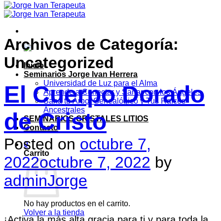
Saltar
al
contenido
Archivos de Categoría:
Uncategorized
Inicio
Seminarios Jorge Ivan Herrera
Universidad de Luz para el Alma
El Cuerpo Dorado
Aprende a Conectar y Sanar con los Ángeles
Sana tu Árbol Genealógico y Tus Raíces
Ancestrales
de Cristo
SEMINARIOS CRISTALES LITIOS
Contacto
Posted on
octubre 7,
0
Carrito
2022
octubre 7, 2022
by
adminJorge
No hay productos en el carrito.
Volver a la tienda
¡Activa la más alta gracia para ti y para toda la